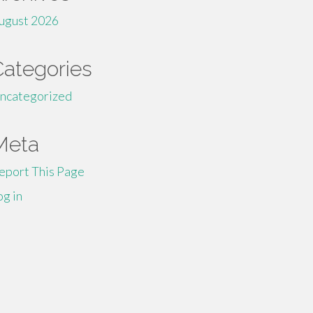
ugust 2026
Categories
ncategorized
Meta
eport This Page
og in