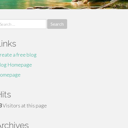
earch
r:
Links
reate a free blog
log Homepage
omepage
its
3
Visitors at this page
Archives