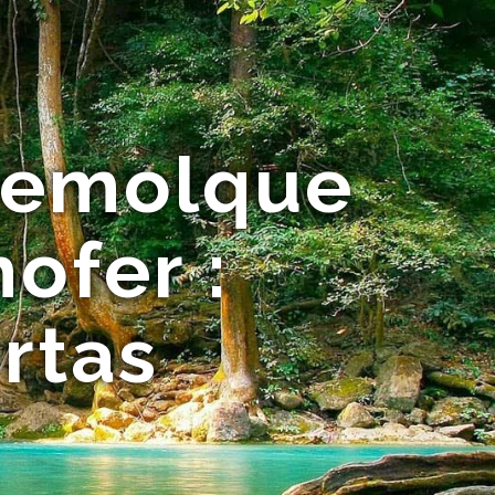
Remolque
ofer :
rtas