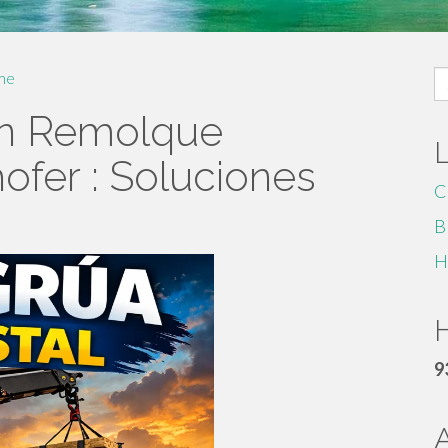
S
me
fo
on Remolque
ofer : Soluciones
C
B
H
H
9