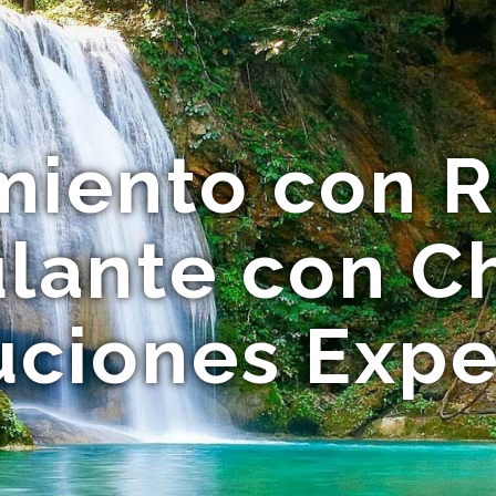
miento con 
lante con Ch
uciones Expe